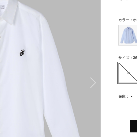
カラー：ホ
サイズ：3
36
次の画像
在庫：
×