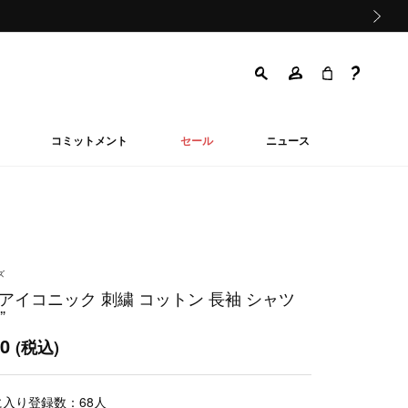
次の画像
コミットメント
セール
ニュース
ズ
 アイコニック 刺繍 コットン 長袖 シャツ
”
00
(税込)
に入り登録数：
68
人