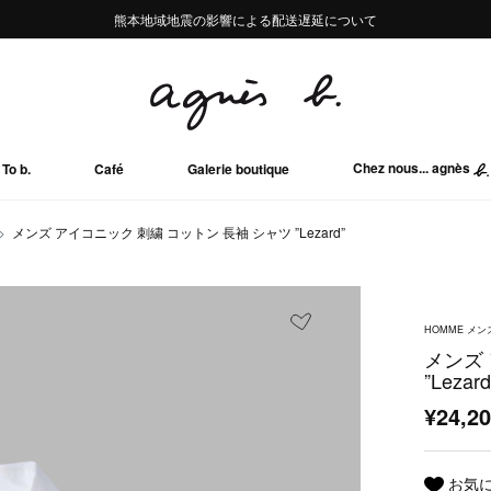
熊本地域地震の影響による配送遅延について
熊本地域地震の影響による配送遅延について
Summer Sale 2buy10%OFF!!
Summer Sale 2buy10%OFF!!
Chez nous... agnès
To b.
Café
Galerie boutique
メンズ アイコニック 刺繍 コットン 長袖 シャツ ”Lezard”
HOMME メン
メンズ
”Lezard
¥24,2
お気