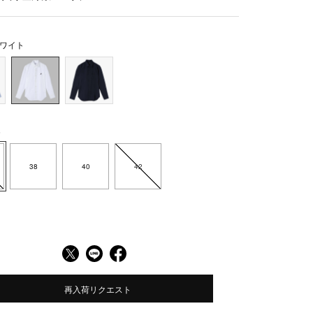
ワイト
6
38
40
42
再入荷リクエスト