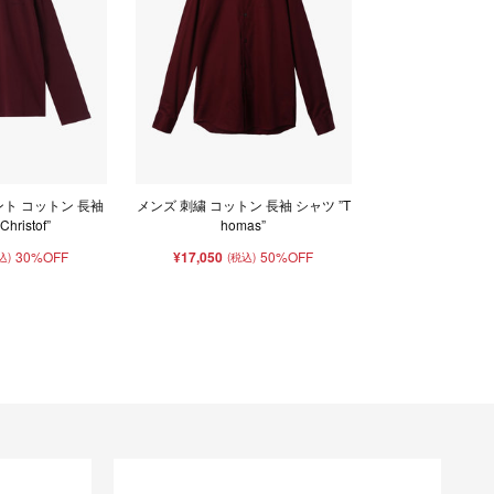
ント コットン 長袖
メンズ 刺繍 コットン 長袖 シャツ ”T
hristof”
homas”
30%OFF
¥17,050
50%OFF
込)
(税込)