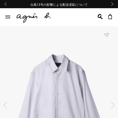
熊本地域地震の影響による配送遅延について
熊本地域地震の影響による配送遅延について
台風13号の影響による配送遅延について
Summer Sale 2buy10%OFF!!
Summer Sale 2buy10%OFF!!
前の画像
次の画
前の画像
次