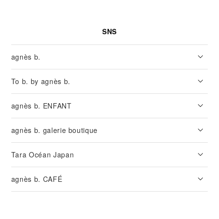
SNS
agnès b.
To b. by agnès b.
agnès b. ENFANT
agnès b. galerie boutique
Tara Océan Japan
agnès b. CAFÉ