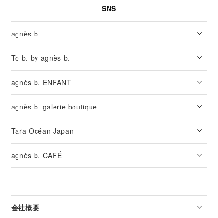
SNS
agnès b.
To b. by agnès b.
agnès b. ENFANT
agnès b. galerie boutique
Tara Océan Japan
agnès b. CAFÉ
会社概要