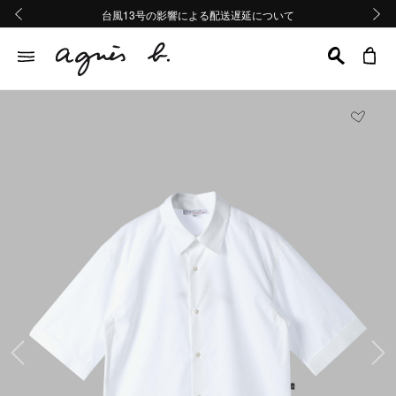
熊本地域地震の影響による配送遅延について
熊本地域地震の影響による配送遅延について
台風13号の影響による配送遅延について
Summer Sale 2buy10%OFF!!
Summer Sale 2buy10%OFF!!
前の画像
次の画
前の画像
次