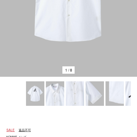
1
/ 8
SALE
返品不可
HOMME メンズ