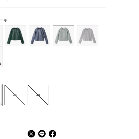
ーキ
4
46
48