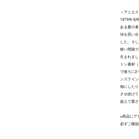
＜アニエス
1979年
ある夏の暑
頃を思い出
した。そし
狭い間隔で
生まれまし
トン素材（
で後ろに2
ンズライン
袖にしたり
させ続けて
超えて愛さ
※商品にア
必ずご確認