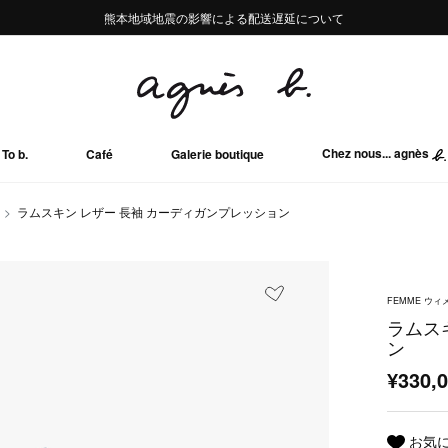
熊本地域地震の影響による配送遅延について
熊本地域地震の影響による配送遅延について
Summer Sale 2buy10%OFF!!
Summer Sale 2buy10%OFF!!
Chez nous... agnès
To b.
Café
Galerie boutique
ラムスキン レザー 長袖 カーディガンプレッション
FEMME ウィ
ラムス
ン
¥330,
お気