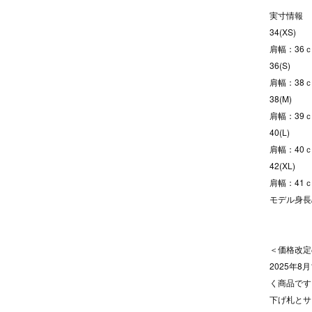
実寸情報
34(XS)
肩幅：36ｃ
36(S)
肩幅：38ｃ
38(M)
肩幅：39ｃ
40(L)
肩幅：40ｃ
42(XL)
肩幅：41ｃ
モデル身長/
＜価格改定
2025年
く商品です
下げ札とサ