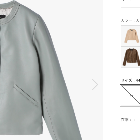
カラー：カ
次の画像
サイズ：4
44
在庫：
×