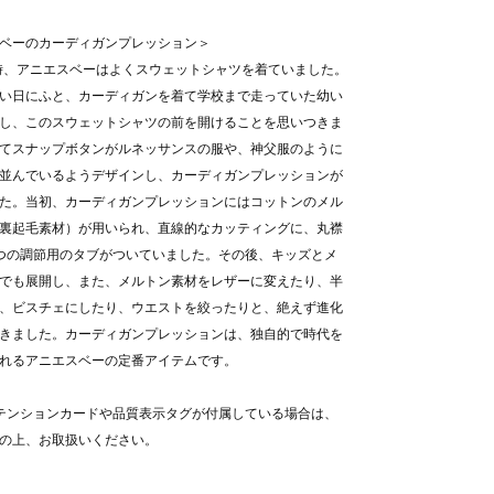
ベーのカーディガンプレッション＞
当時、アニエスベーはよくスウェットシャツを着ていました。
い日にふと、カーディガンを着て学校まで走っていた幼い
し、このスウェットシャツの前を開けることを思いつきま
てスナップボタンがルネッサンスの服や、神父服のように
並んでいるようデザインし、カーディガンプレッションが
た。当初、カーディガンプレッションにはコットンのメル
裏起毛素材）が用いられ、直線的なカッティングに、丸襟
つの調節用のタブがついていました。その後、キッズとメ
でも展開し、また、メルトン素材をレザーに変えたり、半
、ビスチェにしたり、ウエストを絞ったりと、絶えず進化
きました。カーディガンプレッションは、独自的で時代を
れるアニエスベーの定番アイテムです。
テンションカードや品質表示タグが付属している場合は、
の上、お取扱いください。