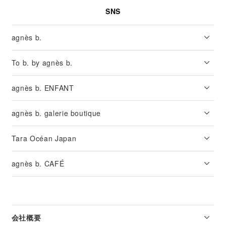
SNS
agnès b.
To b. by agnès b.
agnès b. ENFANT
agnès b. galerie boutique
Tara Océan Japan
agnès b. CAFÉ
会社概要