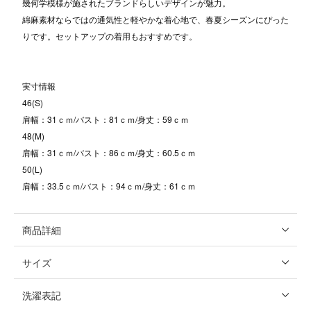
幾何学模様が施されたブランドらしいデザインが魅力。
綿麻素材ならではの通気性と軽やかな着心地で、春夏シーズンにぴった
りです。セットアップの着用もおすすめです。
実寸情報
46(S)
肩幅：31ｃｍ/バスト：81ｃｍ/身丈：59ｃｍ
48(M)
肩幅：31ｃｍ/バスト：86ｃｍ/身丈：60.5ｃｍ
50(L)
肩幅：33.5ｃｍ/バスト：94ｃｍ/身丈：61ｃｍ
商品詳細
サイズ
洗濯表記