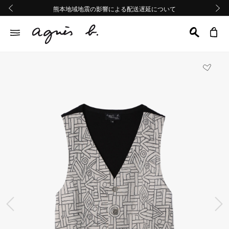
熊本地域地震の影響による配送遅延について
熊本地域地震の影響による配送遅延について
Summer Sale 2buy10%OFF!!
Summer Sale 2buy10%OFF!!
前の画像
次の画
前の画像
次