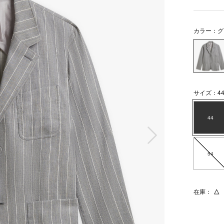
カラー：グ
サイズ：4
44
次の画像
54
在庫：
△