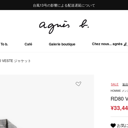
熊本地域地震の影響による配送遅延について
熊本地域地震の影響による配送遅延について
台風13号の影響による配送遅延について
Summer Sale 2buy10%OFF!!
Summer Sale 2buy10%OFF!!
Chez nous... agnès
To b.
Café
Galerie boutique
0 VESTE ジャケット
SALE
返
HOMME メン
RD80
¥33,4
お気