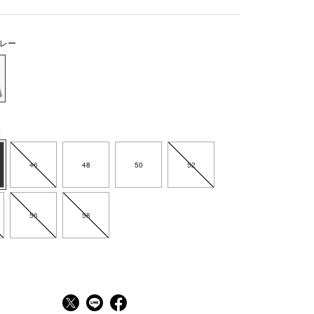
レー
4
46
48
50
52
56
58