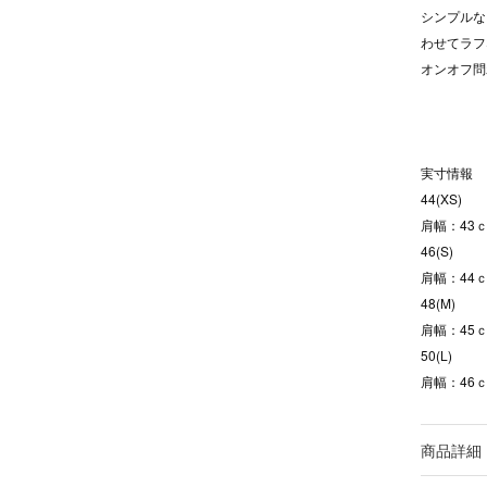
シンプルな
わせてラフ
オンオフ問
実寸情報
44(XS)
肩幅：43ｃ
46(S)
肩幅：44ｃ
48(M)
肩幅：45ｃ
50(L)
肩幅：46ｃ
商品詳細