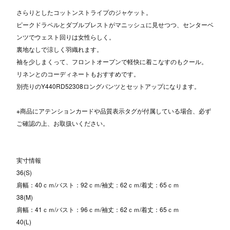
さらりとしたコットンストライプのジャケット。
ピークドラペルとダブルブレストがマニッシュに見せつつ、センターベ
ンツでウェスト回りは女性らしく。
裏地なしで涼しく羽織れます。
袖を少しまくって、フロントオープンで軽快に着こなすのもクール。
リネンとのコーディネートもおすすめです。
別売りのY440RD52308ロングパンツとセットアップになります。
※商品にアテンションカードや品質表示タグが付属している場合、必ず
ご確認の上、お取扱いください。
実寸情報
36(S)
肩幅：40ｃｍ/バスト：92ｃｍ/袖丈：62ｃｍ/着丈：65ｃｍ
38(M)
肩幅：41ｃｍ/バスト：96ｃｍ/袖丈：62ｃｍ/着丈：65ｃｍ
40(L)