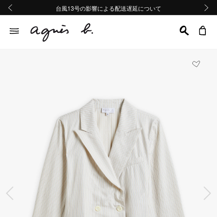
熊本地域地震の影響による配送遅延について
熊本地域地震の影響による配送遅延について
台風13号の影響による配送遅延について
Summer Sale 2buy10%OFF!!
Summer Sale 2buy10%OFF!!
前の画像
次の画
前の画像
次