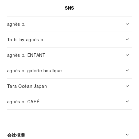
SNS
agnès b.
To b. by agnès b.
agnès b. ENFANT
agnès b. galerie boutique
Tara Océan Japan
agnès b. CAFÉ
会社概要