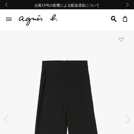
熊本地域地震の影響による配送遅延について
熊本地域地震の影響による配送遅延について
台風13号の影響による配送遅延について
Summer Sale 2buy10%OFF!!
Summer Sale 2buy10%OFF!!
前の画像
次の画
前の画像
次