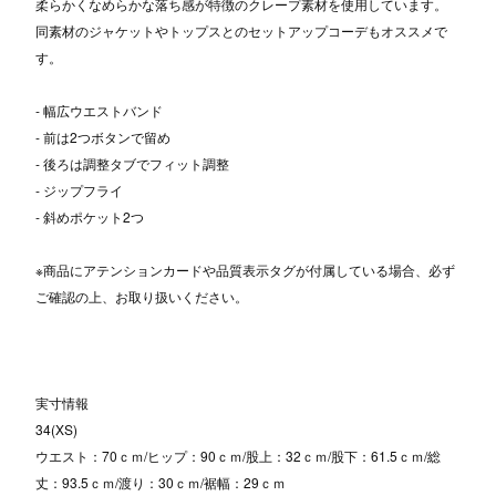
柔らかくなめらかな落ち感が特徴のクレープ素材を使用しています。
同素材のジャケットやトップスとのセットアップコーデもオススメで
す。
- 幅広ウエストバンド
- 前は2つボタンで留め
- 後ろは調整タブでフィット調整
- ジップフライ
- 斜めポケット2つ
※商品にアテンションカードや品質表示タグが付属している場合、必ず
ご確認の上、お取り扱いください。
実寸情報
34(XS)
ウエスト：70ｃｍ/ヒップ：90ｃｍ/股上：32ｃｍ/股下：61.5ｃｍ/総
丈：93.5ｃｍ/渡り：30ｃｍ/裾幅：29ｃｍ