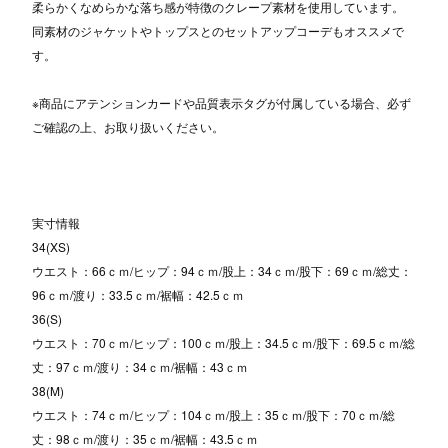
柔らかくなめらかな落ち感が特徴のクレープ素材を使用しています。
同素材のジャケットやトップスとのセットアップコーデもオススメで
す。
※商品にアテンションカードや品質表示タグが付属している場合、必ず
ご確認の上、お取り扱いください。
実寸情報
34(XS)
ウエスト：66ｃｍ/ヒップ：94ｃｍ/股上：34ｃｍ/股下：69ｃｍ/総丈：
96ｃｍ/渡り：33.5ｃｍ/裾幅：42.5ｃｍ
36(S)
ウエスト：70ｃｍ/ヒップ：100ｃｍ/股上：34.5ｃｍ/股下：69.5ｃｍ/総
丈：97ｃｍ/渡り：34ｃｍ/裾幅：43ｃｍ
38(M)
ウエスト：74ｃｍ/ヒップ：104ｃｍ/股上：35ｃｍ/股下：70ｃｍ/総
丈：98ｃｍ/渡り：35ｃｍ/裾幅：43.5ｃｍ