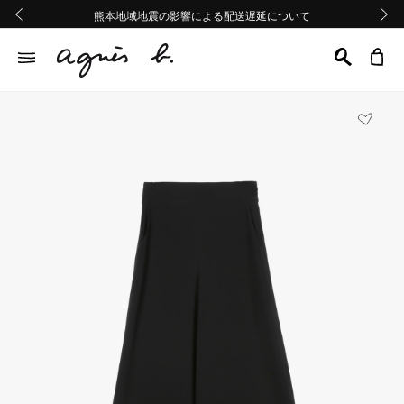
熊本地域地震の影響による配送遅延について
熊本地域地震の影響による配送遅延について
Summer Sale 2buy10%OFF!!
Summer Sale 2buy10%OFF!!
前の画像
次の画