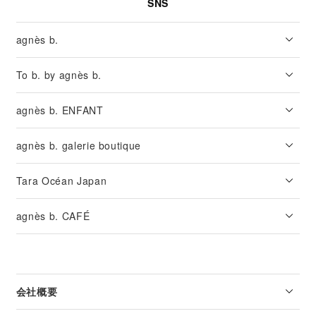
SNS
agnès b.
To b. by agnès b.
agnès b. ENFANT
agnès b. galerie boutique
Tara Océan Japan
agnès b. CAFÉ
会社概要