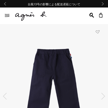
熊本地域地震の影響による配送遅延について
熊本地域地震の影響による配送遅延について
台風13号の影響による配送遅延について
Summer Sale 2buy10%OFF!!
Summer Sale 2buy10%OFF!!
前の画像
次の画
前の画像
次