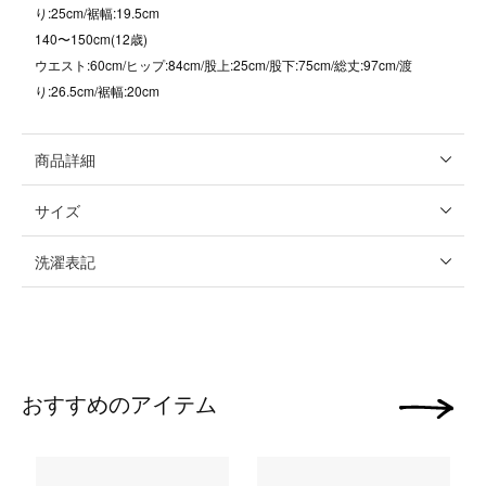
り:25cm/裾幅:19.5cm
140〜150cm(12歳)
ウエスト:60cm/ヒップ:84cm/股上:25cm/股下:75cm/総丈:97cm/渡
り:26.5cm/裾幅:20cm
商品詳細
サイズ
洗濯表記
おすすめのアイテム
次の画像