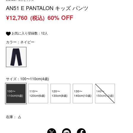
AN51 E PANTALON キッズ パンツ
¥12,760
60% OFF
(税込)
お気に入り登録数：
12
人
カラー：ネイビー
サイズ：100〜110cm(4歳)
100〜
110〜
120〜
130〜
140〜
110cm(4歳)
120cm(6歳)
130cm(8歳)
140cm(10歳)
150cm(12歳)
在庫：
△