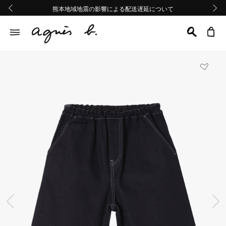
熊本地域地震の影響による配送遅延について
熊本地域地震の影響による配送遅延について
Summer Sale 2buy10%OFF!!
Summer Sale 2buy10%OFF!!
前の画像
次の画
前の画像
次