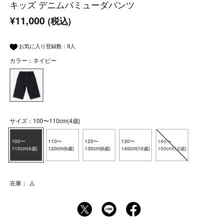
キッズ デニムバミューダパンツ
¥11,000
(税込)
お気に入り登録数：
9
人
カラー：ネイビー
サイズ：100〜110cm(4歳)
100〜
110〜
120〜
130〜
140〜
110cm(4歳)
120cm(6歳)
130cm(8歳)
140cm(10歳)
150cm(12歳)
在庫：
△