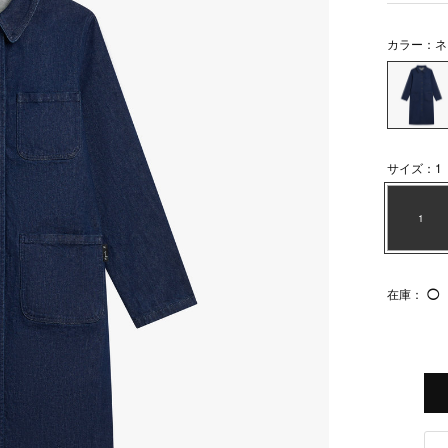
カラー：ネ
サイズ：1
1
在庫：
◯