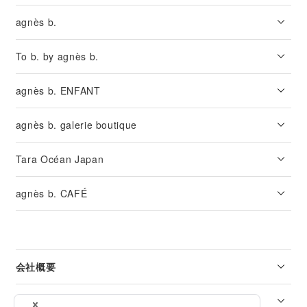
agnès b.
To b. by agnès b.
agnès b. ENFANT
agnès b. galerie boutique
Tara Océan Japan
agnès b. CAFÉ
会社概要
リーガル