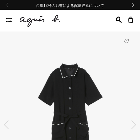
熊本地域地震の影響による配送遅延について
熊本地域地震の影響による配送遅延について
台風13号の影響による配送遅延について
Summer Sale 2buy10%OFF!!
Summer Sale 2buy10%OFF!!
前の画像
次の画
前の画像
次