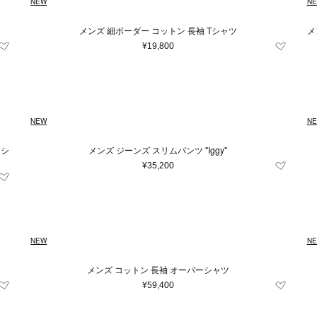
NEW
N
メンズ 細ボーダー コットン 長袖 Tシャツ
メ
¥19,800
NEW
N
ッシ
メンズ ジーンズ スリムパンツ "Iggy"
¥35,200
NEW
N
メンズ コットン 長袖 オーバーシャツ
¥59,400