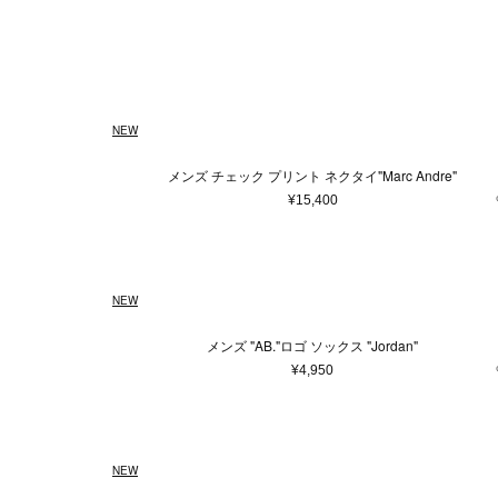
ウェア
ウィメンズ
5XS
通常商品
通常価格
在庫あり
Made in France
ホワイト
4XS
予約商品
セール
メンズ
バッグ
Made in 
ベージュ
3XS
アウター
ショ
Free
ピンク系
25cm
ゴールド
25.5
¥
トップス/シャツ
トー
58cm
ニット/セーター
ブラウン系
59cm
パープ
75c
ハン
NEW
カーディガン
バッ
0
1
2
3
Tシャツ/カットソー
ボス
メンズ チェック プリント ネクタイ"Marc Andre"
スウェット/パーカー
ボデ
9.5
10
10.5
¥15,400
パンツ
ビジ
28
29
30
スカート
エコ
ワンピース
その
37.5
38
38.5
NEW
オールインワン
45
46
48
スタイ
メンズ "AB."ロゴ ソックス "Jordan"
その他ウェア
105
110
¥4,950
ファッション雑貨
本/雑貨
帽子
本＆
NEW
ヘアアクセサリー