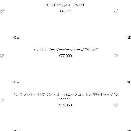
メンズ ソックス "Lezard"
¥4,950
NEW
N
メンズ レザー ダービーシューズ "Marcel"
¥77,000
NEW
N
メンズ メッセージ プリント オーガニックコットン 半袖 Tシャツ "Br
ando"
条件をクリア
この条件で絞り込む
¥14,850