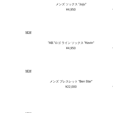
アクセサリー
メンズ ソックス "Juju"
マフラー・ストール
¥4,950
ポーチ
ベルト
レッグウェア
NEW
シューズ
手袋
"AB."ロゴ ライン ソックス "Kevin"
サングラス
¥4,950
ハンカチ・タオル
ネクタイ
その他
NEW
メンズ ブレスレット "Ben Star"
¥22,000