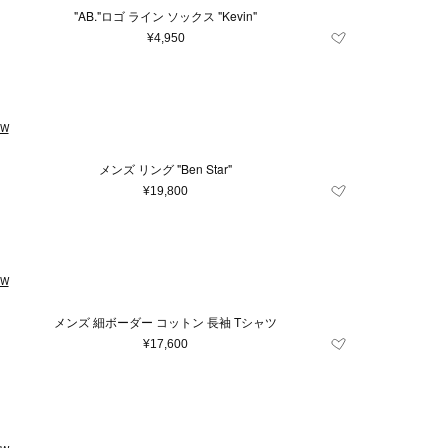
"AB."ロゴ ライン ソックス "Kevin"
¥4,950
EW
メンズ リング "Ben Star"
¥19,800
EW
メンズ 細ボーダー コットン 長袖 Tシャツ
¥17,600