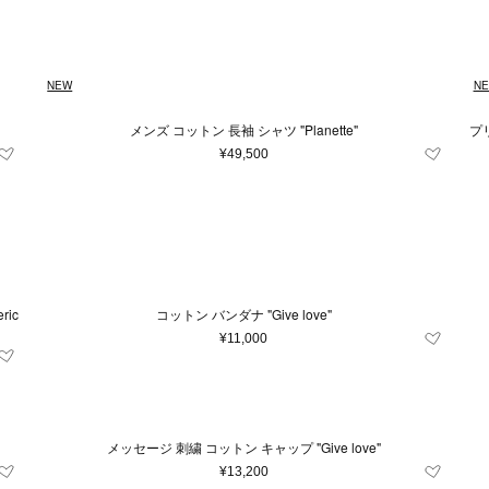
NEW
N
メンズ コットン 長袖 シャツ "Planette"
プリント 
¥49,500
ic
コットン バンダナ "Give love"
¥11,000
メッセージ 刺繍 コットン キャップ "Give love"
¥13,200