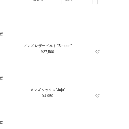
ブラック系
マザーズグッズ
XL
XXL
グリーン系
3XL
マザーズバッグ
m
ッド系
56cm
その他
57cm
雑貨
105cm
110cm
EW
7.5
8
8.5
9
メンズ レザー ベルト "Simeon"
24
26
27
¥27,500
.5
36
37
42
43
44
EW
62
64
100
メンズ ソックス "Juju"
¥4,950
EW