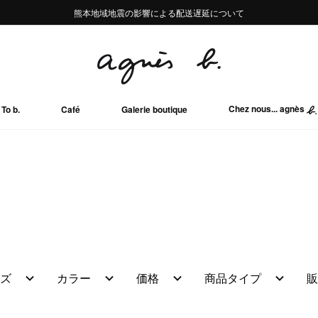
熊本地域地震の影響による配送遅延について
熊本地域地震の影響による配送遅延について
Summer Sale 2buy10%OFF!!
Summer Sale 2buy10%OFF!!
Chez nous... agnès
To b.
Café
Galerie boutique
ズ
カラー
価格
商品タイプ
販