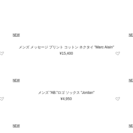
Japan
キッズ＆ベビー
再入荷アイテム
XXS
イエロー系
財布＆小物
XS
ユニセックス
S
シルバー系
M
時計
L
ルダーバッグ
財布
時計
系
cm
26cm
グレー系
26.5cm
〜
ブルー系
27cm
27.5c
レ
¥
トバッグ
コインケース
条件をクリア
条件をクリア
条件をクリア
条件をクリア
条件をクリア
この条件で絞り込む
この条件で絞り込む
この条件で絞り込む
この条件で絞り込む
この条件で絞り込む
ル系
m
ドバッグ
80cm
オレンジ系
カードケース＆パスケース
85cm
90cm
95cm
条件をクリア
この条件で絞り込む
NEW
N
クパック
キーケース＆キーホルダー
3.5
4
4.5
5
7
トンバッグ
スマホグッズ
メンズ メッセージ プリント コットン ネクタイ "Marc Alain"
条件をクリア
この条件で絞り込む
ィバッグ
その他
11
11.5
12.5
13
13.5
¥15,400
ネスバッグ
31
32
33
34
35
35
バッグ
他
39
39.5
40
41
41.5
NEW
N
50
52
54
56
58
60
メンズ "AB."ロゴ ソックス "Jordan"
¥4,950
雑貨
条件をクリア
この条件で絞り込む
NEW
N