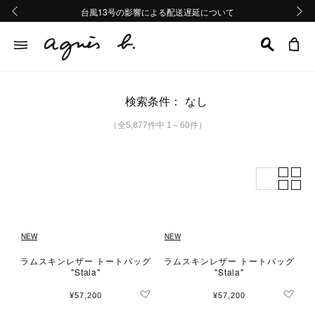
熊本地域地震の影響による配送遅延について
熊本地域地震の影響による配送遅延について
台風13号の影響による配送遅延について
Summer Sale 2buy10%OFF!!
Summer Sale 2buy10%OFF!!
前の画像
次の画
検索条件：
なし
（全5,877件中 1～60件）
NEW
NEW
ラムスキンレザー トートバッグ
ラムスキンレザー トートバッグ
"Stala"
"Stala"
¥57,200
¥57,200