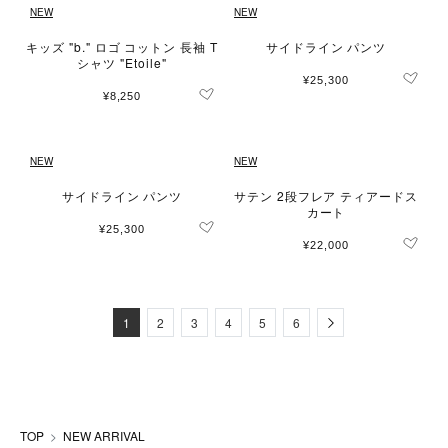
NEW
NEW
キッズ "b." ロゴ コットン 長袖 T
サイドライン パンツ
シャツ "Etoile"
¥25,300
¥8,250
NEW
NEW
サイドライン パンツ
サテン 2段フレア ティアードス
カート
¥25,300
¥22,000
Next
1
2
3
4
5
6
TOP
NEW ARRIVAL