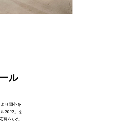
ール
てより関心を
2022」を
の応募をいた