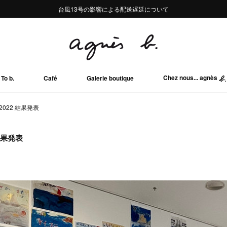
熊本地域地震の影響による配送遅延について
熊本地域地震の影響による配送遅延について
台風13号の影響による配送遅延について
Summer Sale 2buy10%OFF!!
Summer Sale 2buy10%OFF!!
Chez nous... agnès
To b.
Café
Galerie boutique
22 結果発表
結果発表