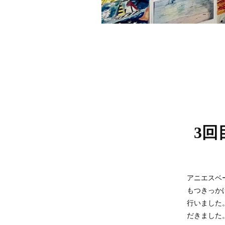
3
アニエスベ
もつきっか
行いました。
だきました