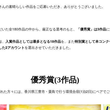
さんの素晴らしい作品をご応募いただき、ありがとうございました。
だいた全180作品の中から、厳正なる選考のもと、
「優秀賞」は3作品
に
は、
入賞作品としては最多となる18作品
を、また
特別賞として本コンク
した2アカウント
を選出させていただきました。
優秀賞(3作品)
れた方々には、香川県三豊市・粟島で行う環境合宿(1泊2日)にペアで