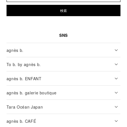
検索
SNS
agnès b.
To b. by agnès b.
agnès b. ENFANT
agnès b. galerie boutique
Tara Océan Japan
agnès b. CAFÉ