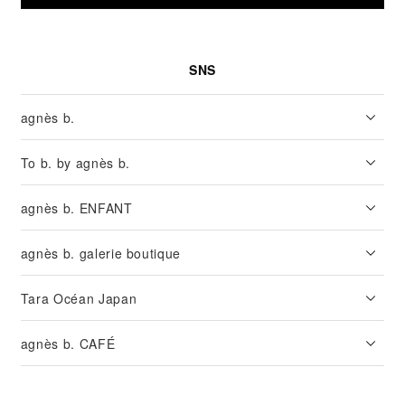
SNS
agnès b.
To b. by agnès b.
agnès b. ENFANT
agnès b. galerie boutique
Tara Océan Japan
agnès b. CAFÉ