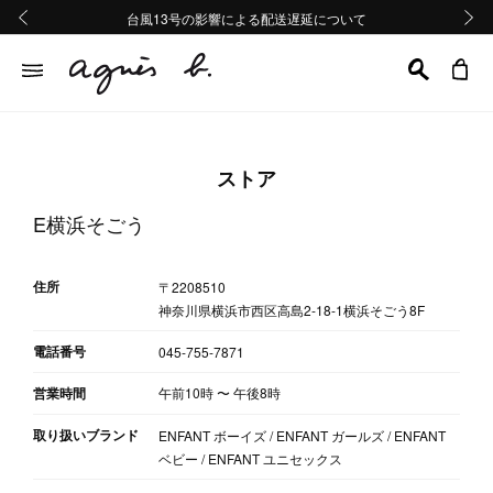
熊本地域地震の影響による配送遅延について
熊本地域地震の影響による配送遅延について
台風13号の影響による配送遅延について
Summer Sale 2buy10%OFF!!
Summer Sale 2buy10%OFF!!
前の画像
次の画
ストア
E横浜そごう
住所
〒2208510
神奈川県横浜市西区高島2-18-1横浜そごう8F
電話番号
045-755-7871
営業時間
午前10時
〜
午後8時
取り扱いブランド
ENFANT ボーイズ / ENFANT ガールズ / ENFANT
ベビー / ENFANT ユニセックス