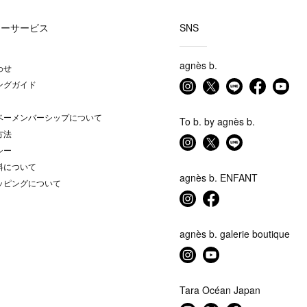
マーサービス
SNS
agnès b.
わせ
ングガイド
ベーメンバーシップについて
To b. by agnès b.
方法
シー
料について
agnès b. ENFANT
ッピングについて
agnès b. galerie boutique
Tara Océan Japan