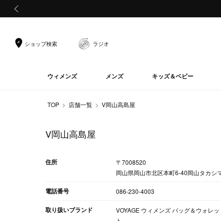
前の画像
ショップ検索
ラジオ
ウィメンズ
メンズ
キッズ＆ベビー
TOP
店舗一覧
V岡山高島屋
V岡山高島屋
住所
〒7008520
岡山県岡山市北区本町6-40岡山タカシ
電話番号
086-230-4003
取り扱いブランド
VOYAGE ウィメンズ バッグ＆ウォレット
ト