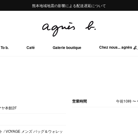
熊本地域地震の影響による配送遅延について
熊本地域地震の影響による配送遅延について
Summer Sale 2buy10%OFF!!
Summer Sale 2buy10%OFF!!
Chez nous... agnès
To b.
Café
Galerie boutique
営業時間
午前10時
〜
マヤ本館2F
 / VOYAGE メンズ バッグ＆ウォレッ