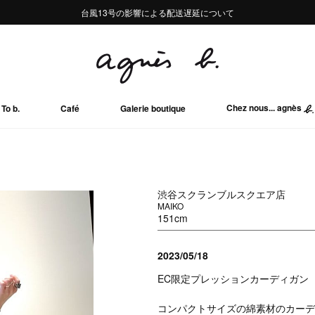
熊本地域地震の影響による配送遅延について
熊本地域地震の影響による配送遅延について
台風13号の影響による配送遅延について
Summer Sale 2buy10%OFF!!
Summer Sale 2buy10%OFF!!
Chez nous... agnès
To b.
Café
Galerie boutique
渋谷スクランブルスクエア店
MAIKO
151cm
2023/05/18
EC限定プレッションカーディガン
コンパクトサイズの綿素材のカーデ