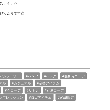
たアイテム
ぴったりです◎
ツ/カットソー
#パンツ
#バッグ
#低身長コーデ
アル
#カジュアル
#定番アイテム
#春コーデ
#リネン
#春夏コーデ
ンプレッション
#ロゴアイテム
#WEB限定