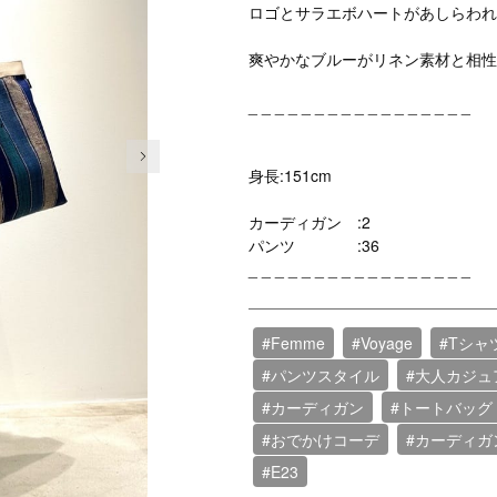
ロゴとサラエボハートがあしらわれ
爽やかなブルーがリネン素材と相性
_ _ _ _ _ _ _ _ _ _ _ _ _ _ _ _ _
次の画像
身長:151cm
カーディガン :2
パンツ :36
_ _ _ _ _ _ _ _ _ _ _ _ _ _ _ _ _
#Femme
#Voyage
#Tシャ
#パンツスタイル
#大人カジュ
#カーディガン
#トートバッグ
#おでかけコーデ
#カーディガ
#E23