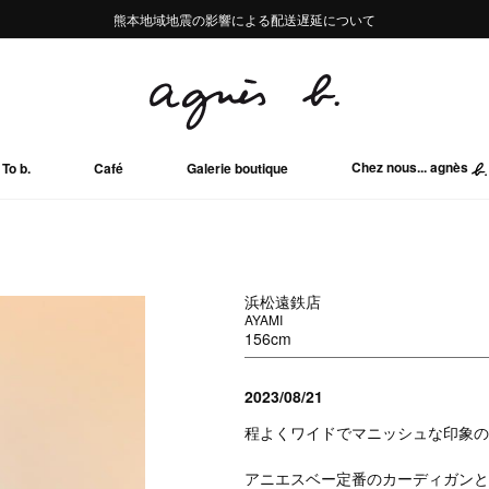
熊本地域地震の影響による配送遅延について
熊本地域地震の影響による配送遅延について
Summer Sale 2buy10%OFF!!
Summer Sale 2buy10%OFF!!
Chez nous... agnès
To b.
Café
Galerie boutique
浜松遠鉄店
AYAMI
156cm
2023/08/21
程よくワイドでマニッシュな印象の
アニエスベー定番のカーディガンと