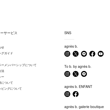
マーサービス
SNS
agnès b.
わせ
ングガイド
ベーメンバーシップについて
To b. by agnès b.
方法
シー
料について
agnès b. ENFANT
ッピングについて
agnès b. galerie boutique