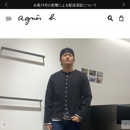
熊本地域地震の影響による配送遅延について
熊本地域地震の影響による配送遅延について
台風13号の影響による配送遅延について
Summer Sale 2buy10%OFF!!
Summer Sale 2buy10%OFF!!
前の画像
次の画
前の画像
次