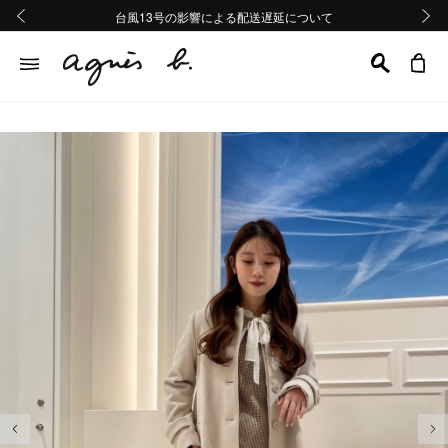
熊本地域地震の影響による配送遅延について
熊本地域地震の影響による配送遅延について
台風13号の影響による配送遅延について
Summer Sale 2buy10%OFF!!
Summer Sale 2buy10%OFF!!
前の画像
次の画
前の画像
次