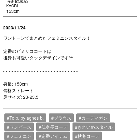
博多阪急店
KAORI
153cm
2023/11/24
ワントーンでまとめたフェミニンスタイル！
定番のピミリココートは
後身も可愛いタックデザインです^^
- - - - - - - - - - - - - - - - - - - - - - - - - - -
身長: 153cm
骨格ストレート
足サイズ: 23-23.5
#To b. by agnes b.
#ブラウス
#カーディガン
#ワンピース
#低身長コーデ
#きれいめスタイル
#フェミニン
#定番アイテム
#秋冬コーデ