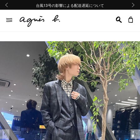
熊本地域地震の影響による配送遅延について
熊本地域地震の影響による配送遅延について
台風13号の影響による配送遅延について
Summer Sale 2buy10%OFF!!
Summer Sale 2buy10%OFF!!
前の画像
次の画
前の画像
次