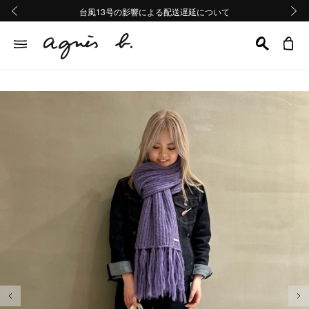
熊本地域地震の影響による配送遅延について
熊本地域地震の影響による配送遅延について
台風13号の影響による配送遅延について
Summer Sale 2buy10%OFF!!
Summer Sale 2buy10%OFF!!
前の画像
次の画
前の画像
次