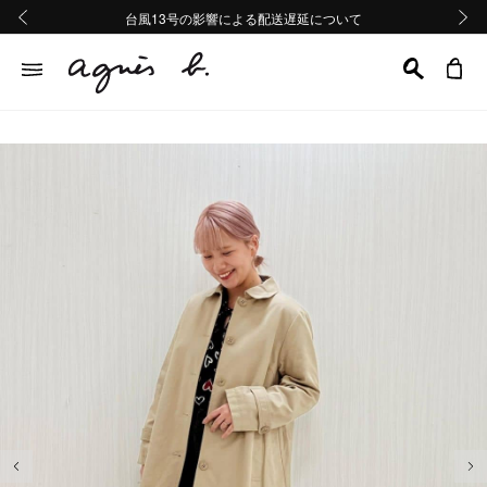
熊本地域地震の影響による配送遅延について
熊本地域地震の影響による配送遅延について
台風13号の影響による配送遅延について
Summer Sale 2buy10%OFF!!
Summer Sale 2buy10%OFF!!
前の画像
次の画
前の画像
次