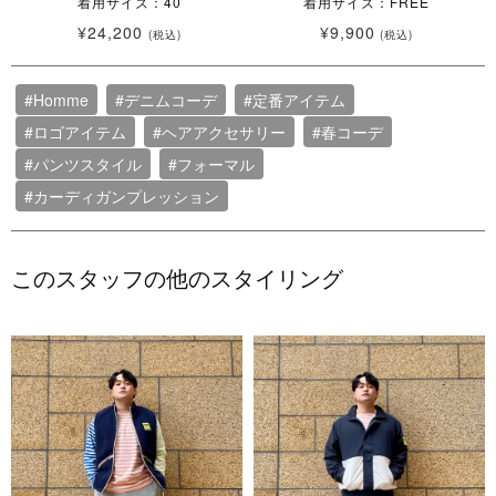
着用サイズ：40
着用サイズ：FREE
¥24,200
¥9,900
(税込)
(税込)
#Homme
#デニムコーデ
#定番アイテム
#ロゴアイテム
#ヘアアクセサリー
#春コーデ
#パンツスタイル
#フォーマル
#カーディガンプレッション
このスタッフの他のスタイリング