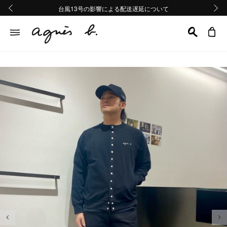
熊本地域地震の影響による配送遅延について
熊本地域地震の影響による配送遅延について
台風13号の影響による配送遅延について
Summer Sale 2buy10%OFF!!
Summer Sale 2buy10%OFF!!
前の画像
次の画
前の画像
次