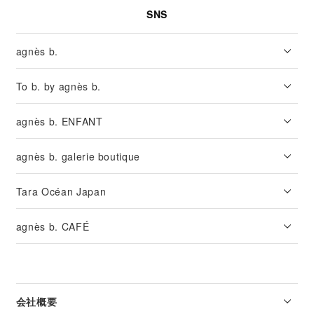
SNS
agnès b.
To b. by agnès b.
agnès b. ENFANT
agnès b. galerie boutique
Tara Océan Japan
agnès b. CAFÉ
会社概要