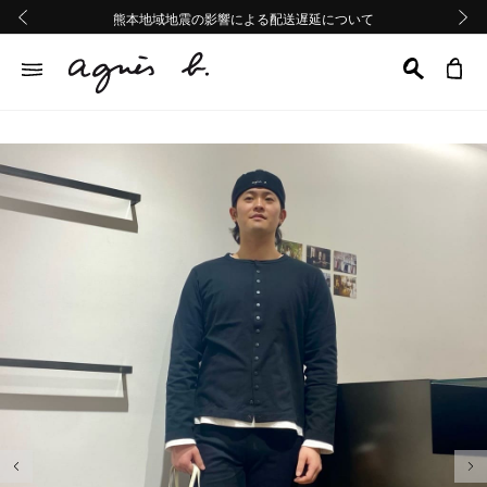
熊本地域地震の影響による配送遅延について
熊本地域地震の影響による配送遅延について
Summer Sale 2buy10%OFF!!
Summer Sale 2buy10%OFF!!
前の画像
次の画
前の画像
次