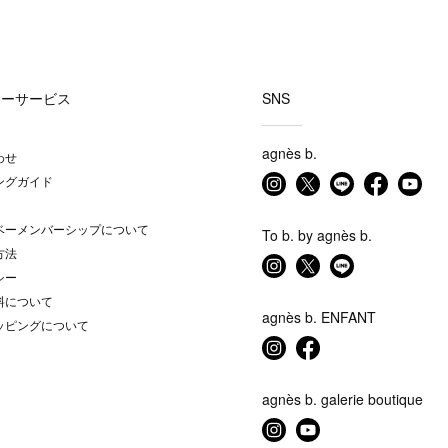
マーサービス
SNS
agnès b.
わせ
ングガイド
ベーメンバーシップについて
To b. by agnès b.
方法
シー
料について
agnès b. ENFANT
ッピングについて
agnès b. galerie boutique