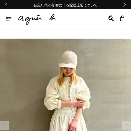
熊本地域地震の影響による配送遅延について
熊本地域地震の影響による配送遅延について
台風13号の影響による配送遅延について
Summer Sale 2buy10%OFF!!
Summer Sale 2buy10%OFF!!
前の画像
次の画
前の画像
次