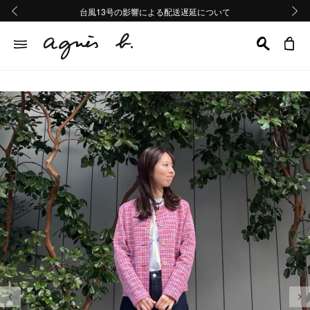
熊本地域地震の影響による配送遅延について
熊本地域地震の影響による配送遅延について
台風13号の影響による配送遅延について
Summer Sale 2buy10%OFF!!
Summer Sale 2buy10%OFF!!
前の画像
次の画
前の画像
次