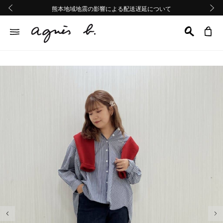
熊本地域地震の影響による配送遅延について
熊本地域地震の影響による配送遅延について
Summer Sale 2buy10%OFF!!
Summer Sale 2buy10%OFF!!
前の画像
次の画
前の画像
次