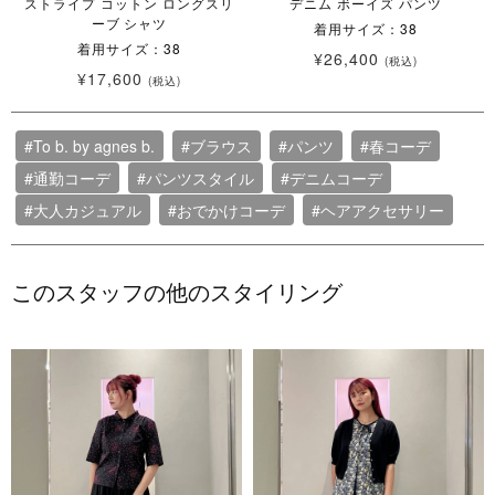
ストライプ コットン ロングスリ
デニム ボーイズ パンツ
ーブ シャツ
着用サイズ：38
着用サイズ：38
¥26,400
(税込)
¥17,600
(税込)
#To b. by agnes b.
#ブラウス
#パンツ
#春コーデ
#通勤コーデ
#パンツスタイル
#デニムコーデ
#大人カジュアル
#おでかけコーデ
#ヘアアクセサリー
このスタッフの他のスタイリング