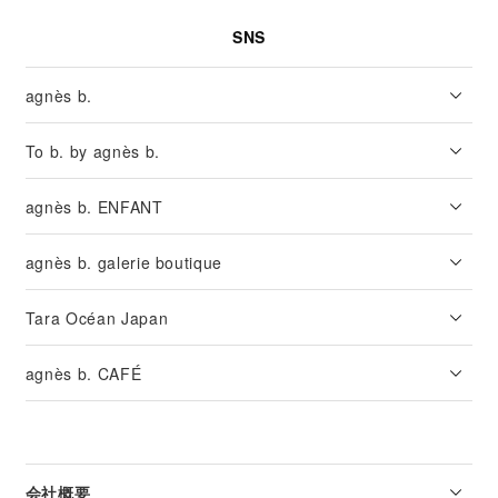
SNS
agnès b.
To b. by agnès b.
agnès b. ENFANT
agnès b. galerie boutique
Tara Océan Japan
agnès b. CAFÉ
会社概要