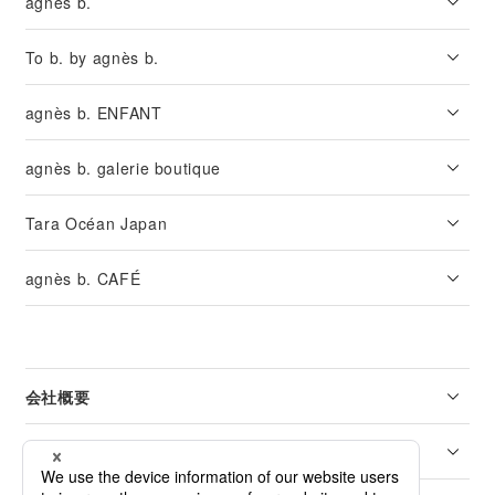
agnès b.
To b. by agnès b.
agnès b. ENFANT
agnès b. galerie boutique
Tara Océan Japan
agnès b. CAFÉ
会社概要
リーガル