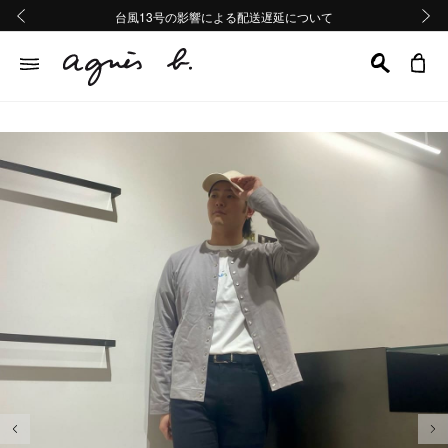
熊本地域地震の影響による配送遅延について
熊本地域地震の影響による配送遅延について
台風13号の影響による配送遅延について
Summer Sale 2buy10%OFF!!
Summer Sale 2buy10%OFF!!
前の画像
次の画
前の画像
次