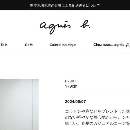
熊本地域地震の影響による配送遅延について
熊本地域地震の影響による配送遅延について
Summer Sale 2buy10%OFF!!
Summer Sale 2buy10%OFF!!
Chez nous... agnès
To b.
Café
Galerie boutique
RYUKI
179cm
2024/05/07
コットンや麻などをブレンドした爽
のない軽やかな着心地だから、シャ
嬉しい。春夏のカジュアルコーデを