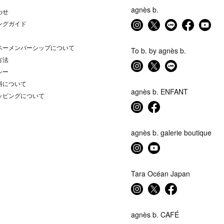
agnès b.
わせ
ングガイド
ベーメンバーシップについて
To b. by agnès b.
方法
シー
料について
agnès b. ENFANT
ッピングについて
agnès b. galerie boutique
Tara Océan Japan
agnès b. CAFÉ