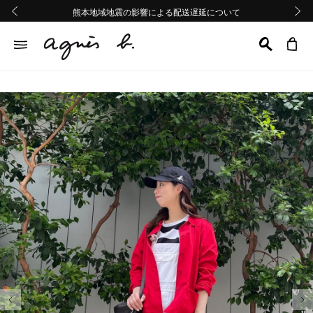
熊本地域地震の影響による配送遅延について
熊本地域地震の影響による配送遅延について
Summer Sale 2buy10%OFF!!
Summer Sale 2buy10%OFF!!
前の画像
次の画
前の画像
次