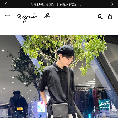
熊本地域地震の影響による配送遅延について
熊本地域地震の影響による配送遅延について
台風13号の影響による配送遅延について
Summer Sale 2buy10%OFF!!
Summer Sale 2buy10%OFF!!
前の画像
次の画
前の画像
次