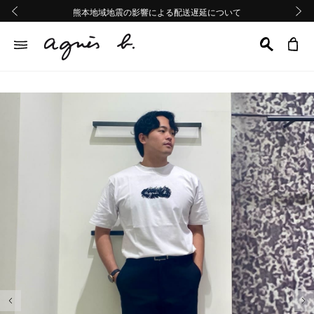
熊本地域地震の影響による配送遅延について
熊本地域地震の影響による配送遅延について
Summer Sale 2buy10%OFF!!
Summer Sale 2buy10%OFF!!
前の画像
次の画
前の画像
次