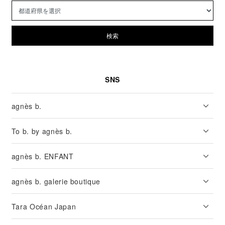
検索
SNS
agnès b.
To b. by agnès b.
agnès b. ENFANT
agnès b. galerie boutique
Tara Océan Japan