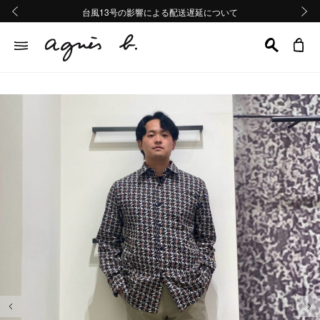
熊本地域地震の影響による配送遅延について
熊本地域地震の影響による配送遅延について
台風13号の影響による配送遅延について
Summer Sale 2buy10%OFF!!
Summer Sale 2buy10%OFF!!
前の画像
次の画
前の画像
次