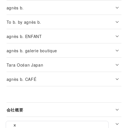
agnès b.
To b. by agnès b.
agnès b. ENFANT
agnès b. galerie boutique
Tara Océan Japan
agnès b. CAFÉ
会社概要
リーガル