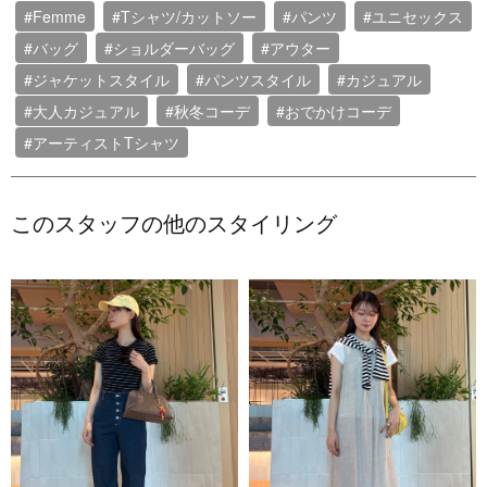
#Femme
#Tシャツ/カットソー
#パンツ
#ユニセックス
#バッグ
#ショルダーバッグ
#アウター
#ジャケットスタイル
#パンツスタイル
#カジュアル
#大人カジュアル
#秋冬コーデ
#おでかけコーデ
#アーティストTシャツ
このスタッフの他のスタイリング