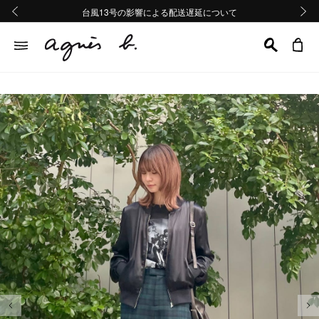
熊本地域地震の影響による配送遅延について
熊本地域地震の影響による配送遅延について
台風13号の影響による配送遅延について
Summer Sale 2buy10%OFF!!
Summer Sale 2buy10%OFF!!
前の画像
次の画
前の画像
次