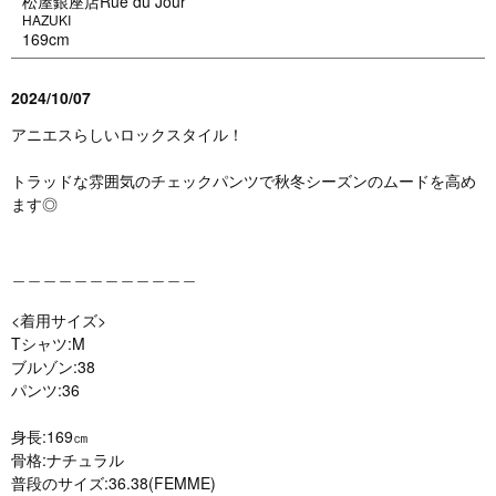
松屋銀座店Rue du Jour
HAZUKI
169cm
2024/10/07
アニエスらしいロックスタイル！
トラッドな雰囲気のチェックパンツで秋冬シーズンのムードを高め
ます◎
＿＿＿＿＿＿＿＿＿＿＿＿
<着用サイズ>
Tシャツ:M
ブルゾン:38
パンツ:36
身長:169㎝
骨格:ナチュラル
普段のサイズ:36.38(FEMME)