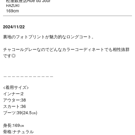
松屋銀座店Rue du Jour
HAZUKI
169cm
2024/11/22
裏地のフォトプリントが魅力的なロングコート。
チャコールグレーなのでどんなカラーコーディネートでも相性抜群
です◎
＿＿＿＿＿＿＿＿＿＿＿＿
<着用サイズ>
インナー:2
アウター:38
スカート:36
ブーツ:39(24.5㎝)
身長:169㎝
骨格:ナチュラル