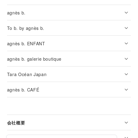
agnès b.
To b. by agnès b.
agnès b. ENFANT
agnès b. galerie boutique
Tara Océan Japan
agnès b. CAFÉ
会社概要
リーガル