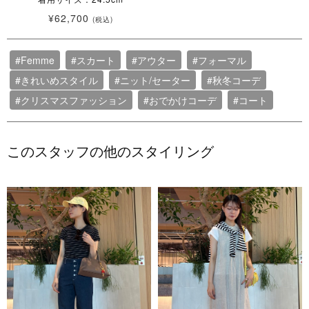
¥62,700
(税込)
#Femme
#スカート
#アウター
#フォーマル
#きれいめスタイル
#ニット/セーター
#秋冬コーデ
#クリスマスファッション
#おでかけコーデ
#コート
このスタッフの他のスタイリング