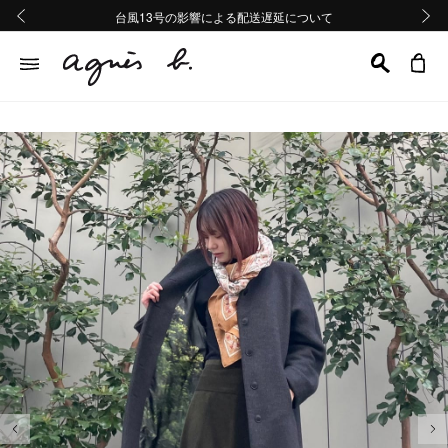
熊本地域地震の影響による配送遅延について
熊本地域地震の影響による配送遅延について
台風13号の影響による配送遅延について
Summer Sale 2buy10%OFF!!
Summer Sale 2buy10%OFF!!
前の画像
次の画
前の画像
次