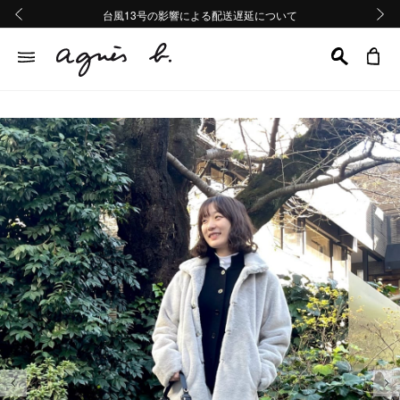
熊本地域地震の影響による配送遅延について
熊本地域地震の影響による配送遅延について
台風13号の影響による配送遅延について
Summer Sale 2buy10%OFF!!
Summer Sale 2buy10%OFF!!
前の画像
次の画
前の画像
次