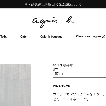
熊本地域地震の影響による配送遅延について
熊本地域地震の影響による配送遅延について
Summer Sale 2buy10%OFF!!
Summer Sale 2buy10%OFF!!
Chez nous... agnès
To b.
Café
Galerie boutique
静岡伊勢丹店
UTA
157cm
2024/12/26
カーディガンワンピースを主役に、
せたコーディネートです。