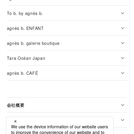
To b. by agnès b.
agnès b. ENFANT
agnès b. galerie boutique
Tara Océan Japan
agnès b. CAFÉ
会社概要
リーガル