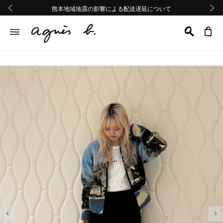
熊本地域地震の影響による配送遅延について
熊本地域地震の影響による配送遅延について
Summer Sale 2buy10%OFF!!
Summer Sale 2buy10%OFF!!
前の画像
次の画
前の画像
次