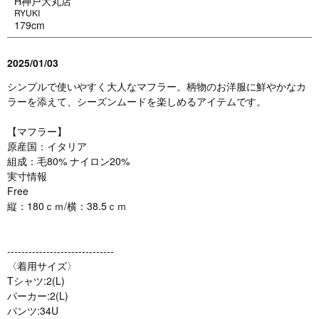
H神戸大丸店
RYUKI
179cm
2025/01/03
シンプルで使いやすく大人なマフラー。柄物のお洋服に鮮やかなカ
ラーを添えて、シーズンムードを楽しめるアイテムです。
【マフラー】
原産国：イタリア
組成：毛80% ナイロン20%
実寸情報
Free
縦：180ｃｍ/横：38.5ｃｍ
------------------------------
〈着用サイズ〉
Tシャツ:2(L)
パーカー:2(L)
パンツ:34U