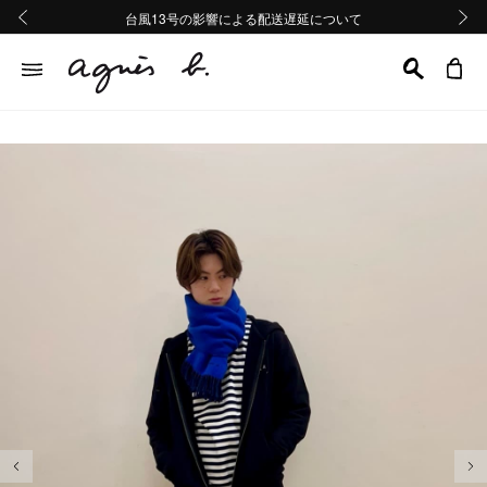
熊本地域地震の影響による配送遅延について
熊本地域地震の影響による配送遅延について
台風13号の影響による配送遅延について
Summer Sale 2buy10%OFF!!
Summer Sale 2buy10%OFF!!
前の画像
次の画
前の画像
次