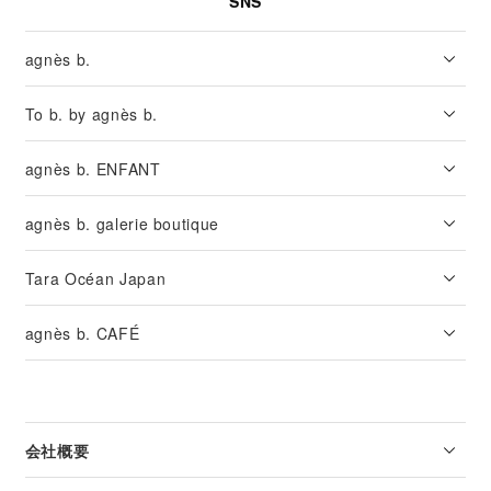
SNS
agnès b.
To b. by agnès b.
agnès b. ENFANT
agnès b. galerie boutique
Tara Océan Japan
agnès b. CAFÉ
会社概要