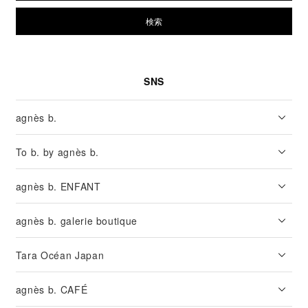
検索
SNS
agnès b.
To b. by agnès b.
agnès b. ENFANT
agnès b. galerie boutique
Tara Océan Japan
agnès b. CAFÉ