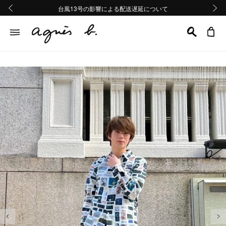
熊本地域地震の影響による配送遅延について
熊本地域地震の影響による配送遅延について
台風13号の影響による配送遅延について
Summer Sale 2buy10%OFF!!
Summer Sale 2buy10%OFF!!
前の画像
次の画
前の画像
次