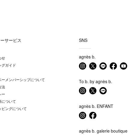
マーサービス
SNS
agnès b.
わせ
ングガイド
ベーメンバーシップについて
To b. by agnès b.
方法
シー
料について
agnès b. ENFANT
ッピングについて
agnès b. galerie boutique