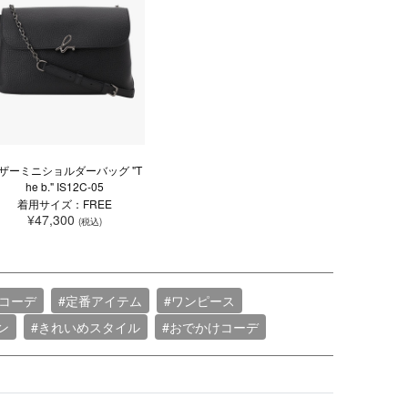
ザーミニショルダーバッグ "T
he b." IS12C-05
着用サイズ：FREE
¥47,300
(税込)
長コーデ
#定番アイテム
#ワンピース
ン
#きれいめスタイル
#おでかけコーデ