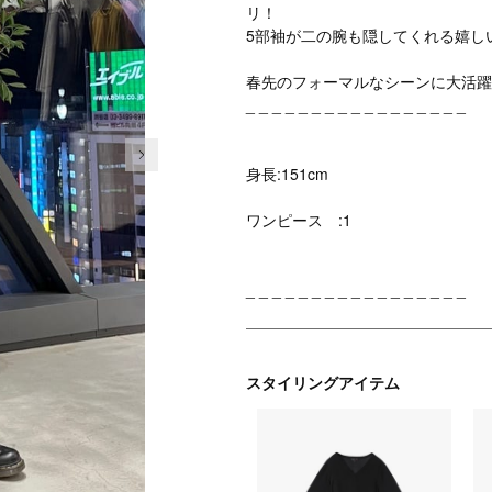
リ！
5部袖が二の腕も隠してくれる嬉し
春先のフォーマルなシーンに大活躍
_ _ _ _ _ _ _ _ _ _ _ _ _ _ _ _ _
次の画像
身長:151cm
ワンピース :1
_ _ _ _ _ _ _ _ _ _ _ _ _ _ _ _ _
スタイリングアイテム