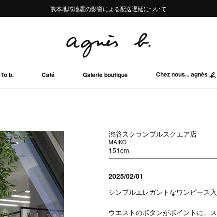
熊本地域地震の影響による配送遅延について
熊本地域地震の影響による配送遅延について
Summer Sale 2buy10%OFF!!
Summer Sale 2buy10%OFF!!
Chez nous... agnès
To b.
Café
Galerie boutique
渋谷スクランブルスクエア店
MAIKO
151cm
2025/02/01
シンプルエレガントなワンピース入
ウエストのボタンがポイントに、ス