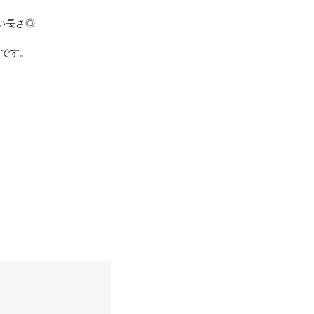
い長さ◎
です。