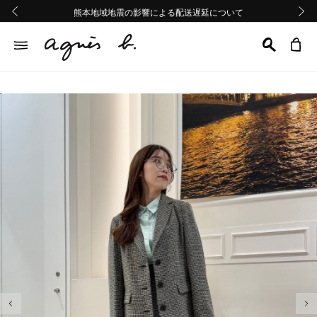
熊本地域地震の影響による配送遅延について
熊本地域地震の影響による配送遅延について
Summer Sale 2buy10%OFF!!
Summer Sale 2buy10%OFF!!
前の画像
次の画
前の画像
次