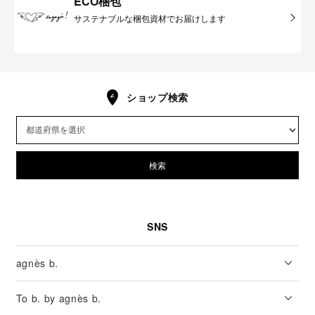
ECO梱包
サステナブルな梱包資材でお届けします
ショップ検索
検索
SNS
agnès b.
To b. by agnès b.