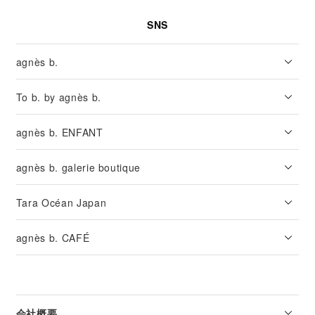
SNS
agnès b.
To b. by agnès b.
agnès b. ENFANT
agnès b. galerie boutique
Tara Océan Japan
agnès b. CAFÉ
会社概要