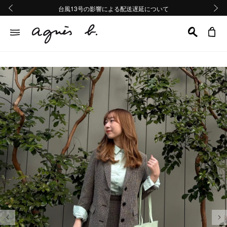
熊本地域地震の影響による配送遅延について
熊本地域地震の影響による配送遅延について
台風13号の影響による配送遅延について
Summer Sale 2buy10%OFF!!
Summer Sale 2buy10%OFF!!
前の画像
次の画
前の画像
次