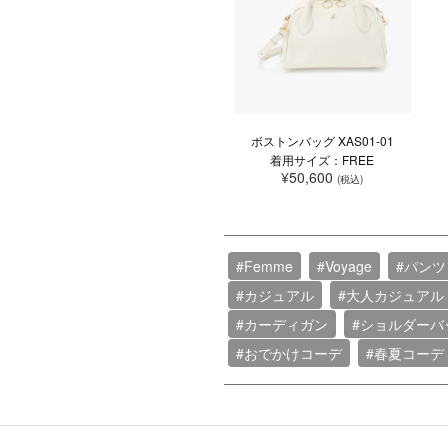
ボストンバッグ XAS01-01
着用サイズ：FREE
¥50,600
(税込)
#Femme
#Voyage
#パンツ
#カジュアル
#大人カジュアル
#カーディガン
#ショルダーバ
#おでかけコーデ
#春夏コーデ