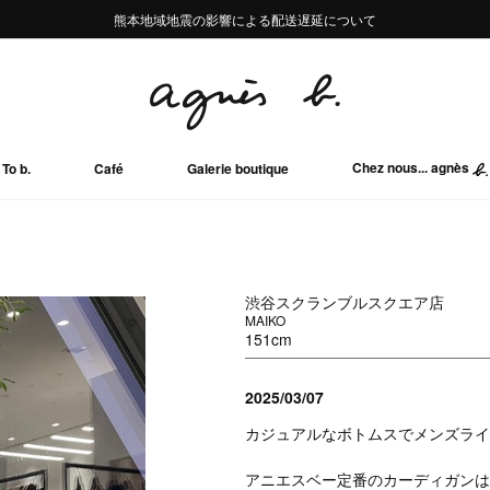
熊本地域地震の影響による配送遅延について
熊本地域地震の影響による配送遅延について
Summer Sale 2buy10%OFF!!
Summer Sale 2buy10%OFF!!
Chez nous... agnès
To b.
Café
Galerie boutique
渋谷スクランブルスクエア店
MAIKO
151cm
2025/03/07
カジュアルなボトムスでメンズライ
アニエスベー定番のカーディガンは