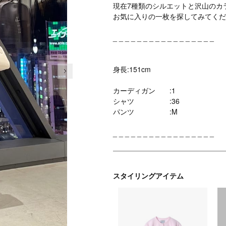
現在7種類のシルエットと沢山のカ
お気に入りの一枚を探してみてくだ
_ _ _ _ _ _ _ _ _ _ _ _ _ _ _ _ _
次の画像
身長:151cm
カーディガン :1
シャツ :36
パンツ :M
_ _ _ _ _ _ _ _ _ _ _ _ _ _ _ _ _
スタイリングアイテム