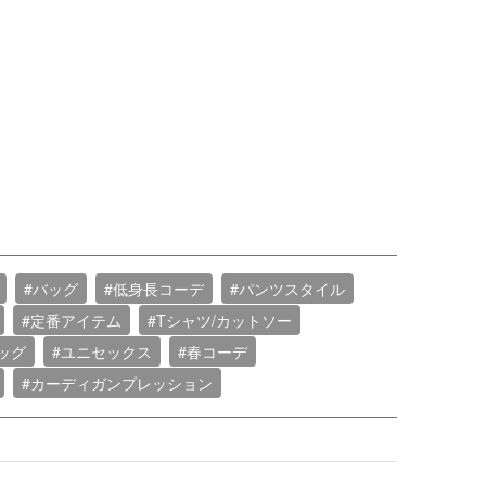
#バッグ
#低身長コーデ
#パンツスタイル
#定番アイテム
#Tシャツ/カットソー
ッグ
#ユニセックス
#春コーデ
#カーディガンプレッション