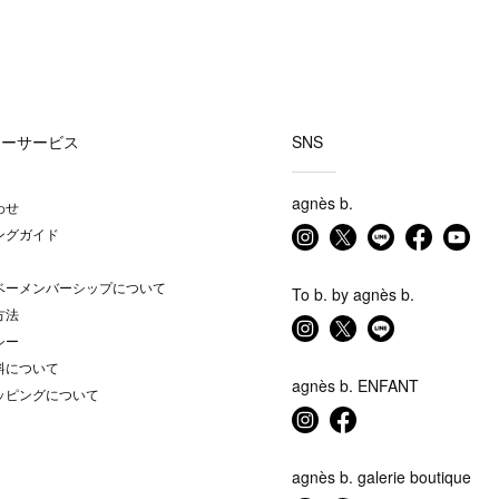
マーサービス
SNS
agnès b.
わせ
ングガイド
ベーメンバーシップについて
To b. by agnès b.
方法
シー
料について
agnès b. ENFANT
ッピングについて
agnès b. galerie boutique