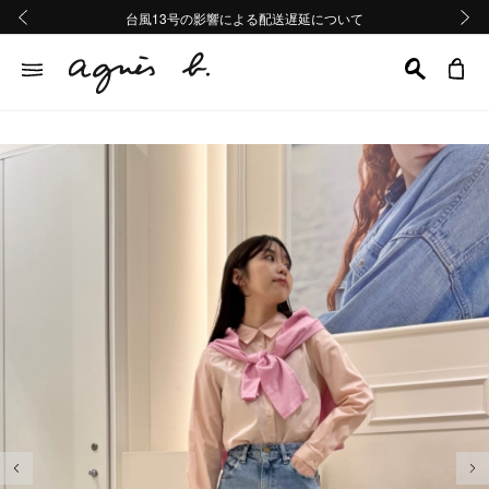
熊本地域地震の影響による配送遅延について
熊本地域地震の影響による配送遅延について
台風13号の影響による配送遅延について
Summer Sale 2buy10%OFF!!
Summer Sale 2buy10%OFF!!
前の画像
次の画
前の画像
次