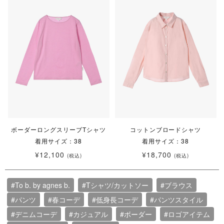
ボーダーロングスリーブTシャツ
コットンブロードシャツ
着用サイズ：38
着用サイズ：38
¥12,100
¥18,700
(税込)
(税込)
#To b. by agnes b.
#Tシャツ/カットソー
#ブラウス
#パンツ
#春コーデ
#低身長コーデ
#パンツスタイル
#デニムコーデ
#カジュアル
#ボーダー
#ロゴアイテム